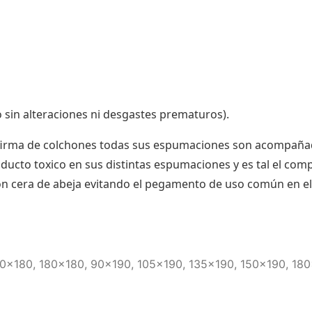
 sin alteraciones ni desgastes prematuros).
 firma de colchones todas sus espumaciones son acompañad
ducto toxico en sus distintas espumaciones y es tal el co
n cera de abeja evitando el pegamento de uso común en el
50×180, 180×180, 90×190, 105×190, 135×190, 150×190, 18