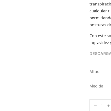
transpiraci
cualquier t
permitiendo
posturas d
Con este s
ingravidez 
DESCARGA
Altura
Medida