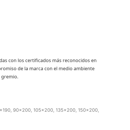
as con los certificados más reconocidos en
mpromiso de la marca con el medio ambiente
 gremio.
0×190, 90×200, 105×200, 135×200, 150×200,