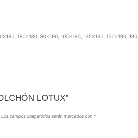
50×180, 180×180, 90×190, 105×190, 135×190, 150×190, 18
 “COLCHÓN LOTUX”
Los campos obligatorios están marcados con
*