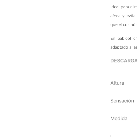
Ideal para cl
aérea y evit
que el colchó
En Sabicol c
adaptado a las
DESCARGA
Altura
Sensación
Medida